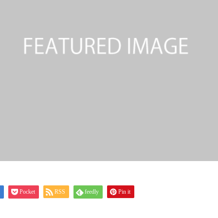
Pocket
RSS
feedly
Pin it