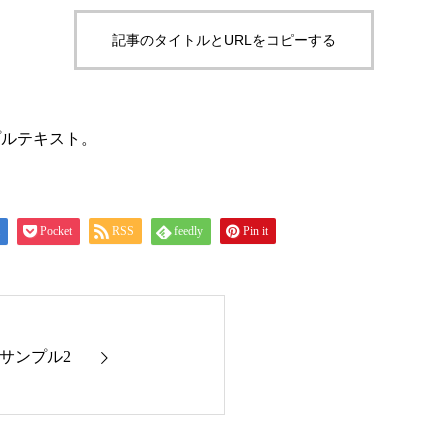
記事のタイトルとURLをコピーする
プルテキスト。
Pocket
RSS
feedly
Pin it
サンプル2